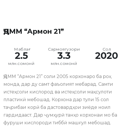
ҶДММ “Армон 21”
Маблағ
Сармоягузори
Сол
2.5
3.3
2020
млн.сомонӣ
млн.сомонӣ
ҶДММ “Армон 21” соли 2005 корхонаро ба роҳ
монда, дар ду самт фаъолият мебарад. Самти
истеҳсоли кислород ва истеҳсоли маҳсулоти
пластикӣ мебошад. Корхона дар тули 15 сол
таҷрибаи корӣ ба дастовардҳои зиёде ноил
гардидааст. Дар ҷумҳурӣ танҳо корхонаи мо ба
фуруши кислороди тиббӣ машғул мебошад.