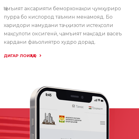
Ҷамъият аксарияти беморхонаҳои ҷумҳуриро
пурра бо кислород таъмин менамояд. Бо
харидори намудани таҷҳизоти истеҳсоли
маҳсулоти оксигенӣ, ҷамъият мақсади васеъ
кардани фаъолиятро худро дорад.
ДИГАР ЛОИҲАҲО