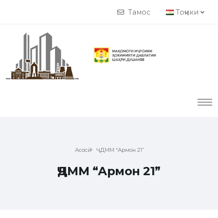
Тамос
Тоҷики
Асосӣ
ҶДММ “Армон 21”
ҶДММ “Армон 21”