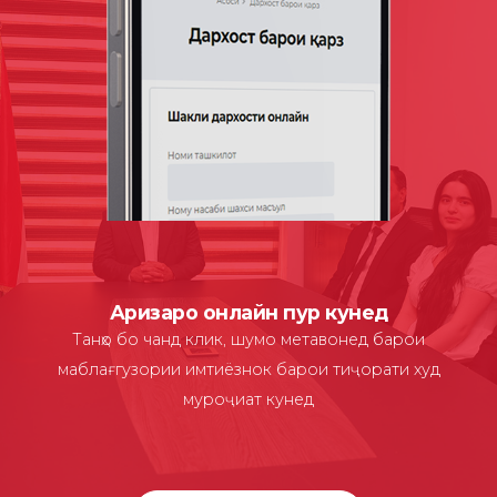
Аризаро онлайн пур кунед
Танҳо бо чанд клик, шумо метавонед барои
маблағгузории имтиёзнок барои тиҷорати худ
муроҷиат кунед