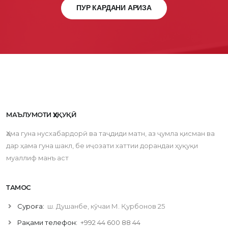
ПУР КАРДАНИ АРИЗА
МАЪЛУМОТИ ҲУҚУҚӢ
Ҳама гуна нусхабардорӣ ва таҷдиди матн, аз ҷумла қисман ва
дар ҳама гуна шакл, бе иҷозати хаттии дорандаи ҳуқуқи
муаллиф манъ аст
ТАМОС
Суроға:
ш. Душанбе, кӯчаи М. Қурбонов 25
Рақами телефон:
+992 44 600 88 44