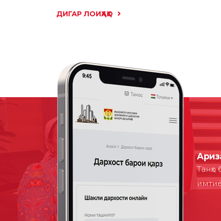
ДИГАР ЛОИҲАҲО
Ариз
Танҳо
имтиё