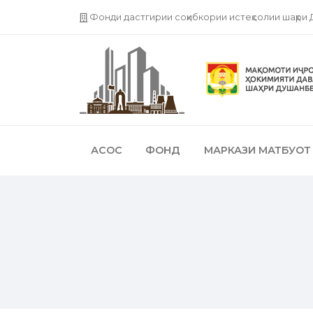
Фонди дастгирии соҳибкории истеҳсолии шаҳри
АСОС
ФОНД
МАРКАЗИ МАТБУОТ