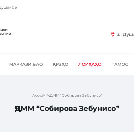
 Душанбе
ш. Душа
МАРКАЗИ ВАО
ҚАРЗҲО
ЛОИҲАҲО
ТАМОС
Асосӣ
ҶДММ “Собирова Зебунисо”
ҶДММ “Собирова Зебунисо”