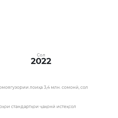
Сол
2022
моягузории лоиҳа 3,4 млн. сомонӣ, сол
урҳои стандартҳои ҷаҳонӣ истеҳсол