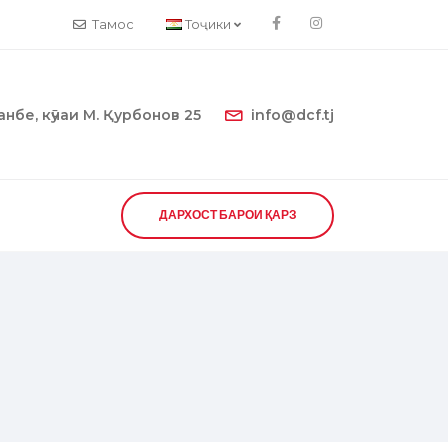
Тамос
Тоҷики
нбе, кӯчаи М. Қурбонов 25
info@dcf.tj
ДАРХОСТ БАРОИ ҚАРЗ