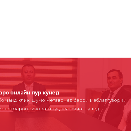
аро онлайн пур кунед
 бо чанд клик, шумо метавонед барои маблағгузории
знок барои тиҷорати худ муроҷиат кунед