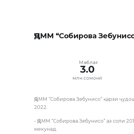
ҶДММ “Собирова Зебунис
Маблағ
3.0
млн.сомонӣ
ҶДММ “Собирова Зебунисо” қарзи ҷудош
2022.
- ҶДММ “Собирова Зебунисо” аз соли 20
мекунад.