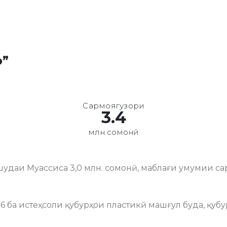
о”
Сармоягузори
3.4
млн.сомонӣ
удаи Муассиса 3,0 млн. сомонӣ, маблағи умумии сар
16 ба истеҳсоли қубурҳои пластикӣ машғул буда, қуб