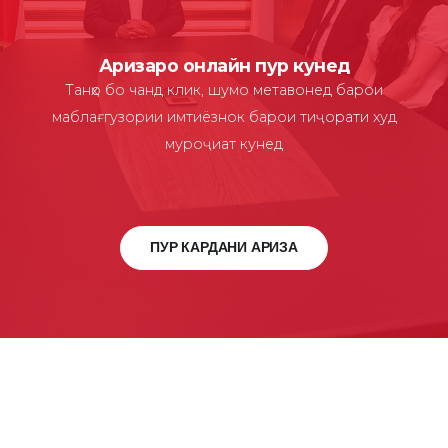
Аризаро онлайн пур кунед
Танҳо бо чанд клик, шумо метавонед барои
маблағгузории имтиёзнок барои тиҷорати худ
муроҷиат кунед
ПУР КАРДАНИ АРИЗА