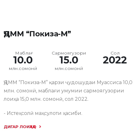
ҶДММ “Покиза-М”
Маблағ
Сармоягузори
Сол
10.0
15.0
2022
млн.сомонӣ
млн.сомонӣ
ҶДММ “Покиза-М” қарзи ҷудошудаи Муассиса 10,0
млн. сомонӣ, маблағи умумии сармоягузории
лоиҳа 15,0 млн. сомонӣ, сол 2022.
- Истеҳсолӣ маҳсулоти ҳасиби.
ДИГАР ЛОИҲАҲО