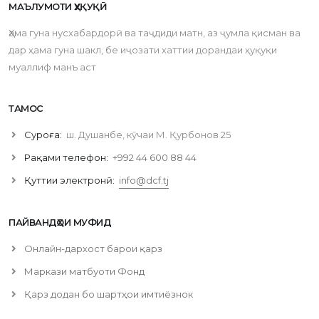
МАЪЛУМОТИ ҲУҚУҚӢ
Ҳама гуна нусхабардорӣ ва таҷдиди матн, аз ҷумла қисман ва
дар ҳама гуна шакл, бе иҷозати хаттии дорандаи ҳуқуқи
муаллиф манъ аст
ТАМОС
Суроға:
ш. Душанбе, кӯчаи М. Қурбонов 25
Рақами телефон:
+992 44 600 88 44
Қуттии электронӣ:
info@dcf.tj
ПАЙВАНДҲОИ МУФИД
Онлайн-дархост барои қарз
Маркази матбуоти Фонд
Қарз додан бо шартҳои имтиёзнок