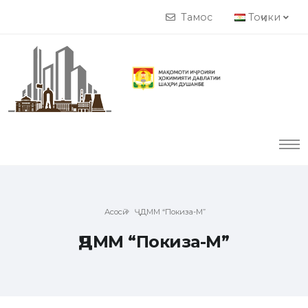
Тамос
Тоҷики
Асосӣ
ҶДММ “Покиза-М”
ҶДММ “Покиза-М”